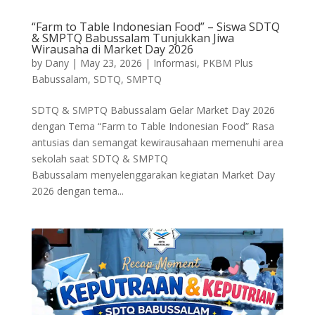
“Farm to Table Indonesian Food” – Siswa SDTQ
& SMPTQ Babussalam Tunjukkan Jiwa
Wirausaha di Market Day 2026
by
Dany
|
May 23, 2026
|
Informasi
,
PKBM Plus
Babussalam
,
SDTQ
,
SMPTQ
SDTQ & SMPTQ Babussalam Gelar Market Day 2026
dengan Tema “Farm to Table Indonesian Food” Rasa
antusias dan semangat kewirausahaan memenuhi area
sekolah saat SDTQ & SMPTQ
Babussalam menyelenggarakan kegiatan Market Day
2026 dengan tema...