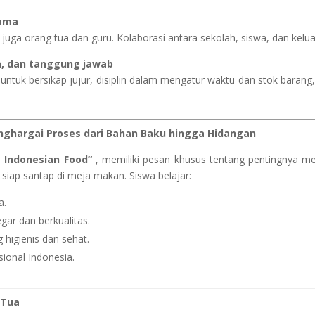
sama
pi juga orang tua dan guru. Kolaborasi antara sekolah, siswa, dan ke
in, dan tanggung jawab
an untuk bersikap jujur, disiplin dalam mengatur waktu dan stok bara
nghargai Proses dari Bahan Baku hingga Hidangan
 Indonesian Food”
, memiliki pesan khusus tentang pentingnya me
siap santap di meja makan. Siswa belajar:
a.
ar dan berkualitas.
higienis dan sehat.
sional Indonesia.
 Tua