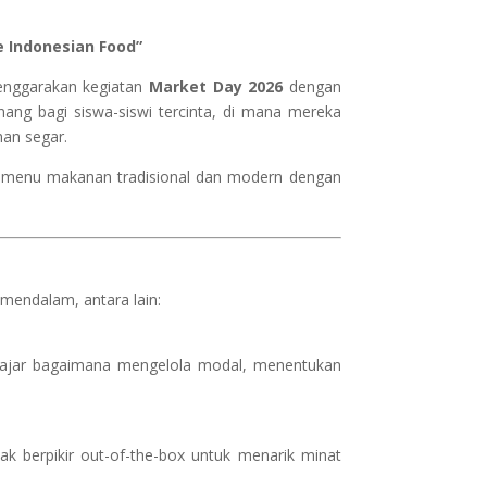
 Indonesian Food”
nggarakan kegiatan
Market Day 2026
dengan
nang bagi siswa-siswi tercinta, di mana mereka
han segar.
gai menu makanan tradisional dan modern dengan
 mendalam, antara lain:
belajar bagaimana mengelola modal, menentukan
ak berpikir out-of-the-box untuk menarik minat