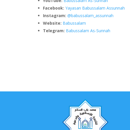
YouTube:
Babussalam As-Sunnah
Facebook:
Yayasan Babussalam Assunnah
Instagram:
@babussalam_assunnah
Website:
Babussalam
Telegram:
Babussalam As-Sunnah