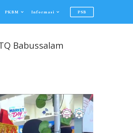
PKBM
Informasi
PSB
PTQ Babussalam