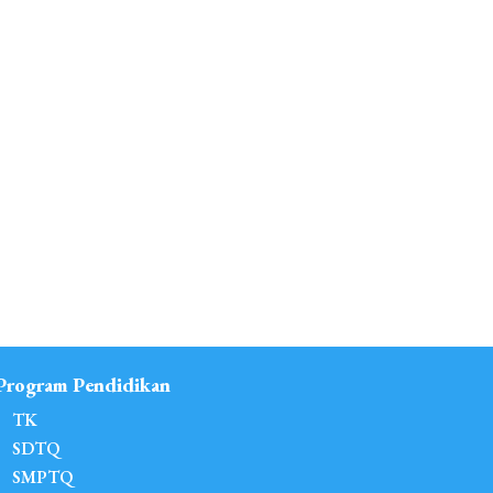
Program Pendidikan
TK
SDTQ
SMPTQ