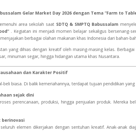
ussalam Gelar Market Day 2026 dengan Tema “Farm to Table
emenuhi area sekolah saat
SDTQ & SMPTQ Babussalam
menyele
ood”
. Kegiatan ini menjadi momen belajar sekaligus bersenang-se
g menjajakan berbagai olahan makanan khas Indonesia dari bahan-ba
-stan yang dihias dengan kreatif oleh masing-masing kelas. Berba
 pasar, minuman segar, hingga hidangan utama khas Nusantara.
ausahaan dan Karakter Positif
l-beli biasa. Di balik kemeriahannya, terdapat tujuan pendidikan yang
haan sejak dini
m proses perencanaan, produksi, hingga penjualan produk. Mereka 
 berinovasi
seluruh elemen dikerjakan dengan sentuhan kreatif. Anak-anak diaj