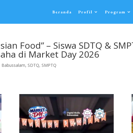
Beranda
Profil
Program
esian Food” – Siswa SDTQ & SM
saha di Market Day 2026
 Babussalam
,
SDTQ
,
SMPTQ