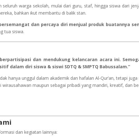
eluruh warga sekolah, mulai dari guru, staf, hingga siswa dari jenjan
reka, bahkan ikut membantu di balik stan.
bersemangat dan percaya diri menjual produk buatannya send
ng tua siswa.
berpartisipasi dan mendukung kelancaran acara ini. Semog
if dalam diri siswa & siswi SDTQ & SMPTQ Babussalam.”
ak hanya unggul dalam akademik dan hafalan Al-Qur’an, tetapi juga 
wirausahawan maupun sebagai pribadi yang mandiri, kreatif, dan ber
ami
formasi dan kegiatan lainnya: