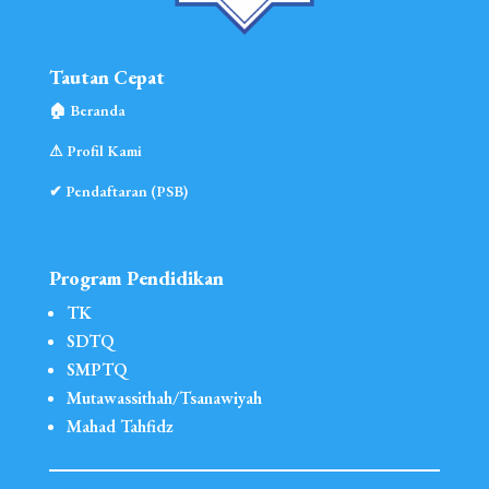
Tautan Cepat
🏠︎ Beranda
⚠︎ Profil Kami
✔ Pendaftaran (PSB)
Program Pendidikan
TK
SDTQ
SMPTQ
Mutawassithah/Tsanawiyah
Mahad Tahfidz