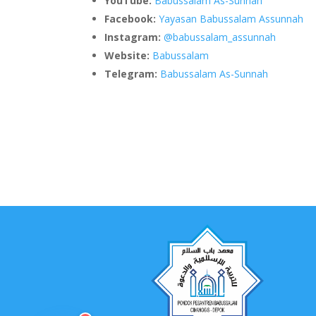
YouTube:
Babussalam As-Sunnah
Facebook:
Yayasan Babussalam Assunnah
Instagram:
@babussalam_assunnah
Website:
Babussalam
Telegram:
Babussalam As-Sunnah