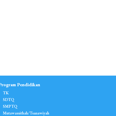
Program Pendidikan
TK
SDTQ
SMPTQ
Mutawassithah/Tsanawiyah