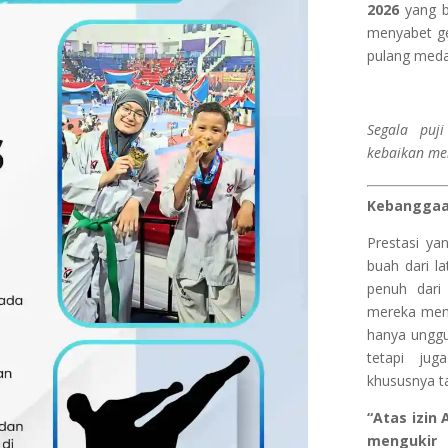
2026
yang b
menyabet ge
pulang med
Segala puj
kebaikan me
Kebanggaa
Prestasi ya
buah dari la
penuh dari
mereka men
hanya unggu
tetapi jug
khususnya 
“Atas izin
mengukir