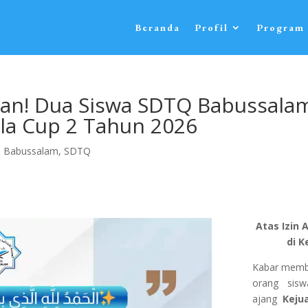
Beranda
Profil
Program
n! Dua Siswa SDTQ Babussalam 
la Cup 2 Tahun 2026
 Babussalam
,
SDTQ
Atas Izin 
di K
Kabar memb
orang sisw
ajang
Keju