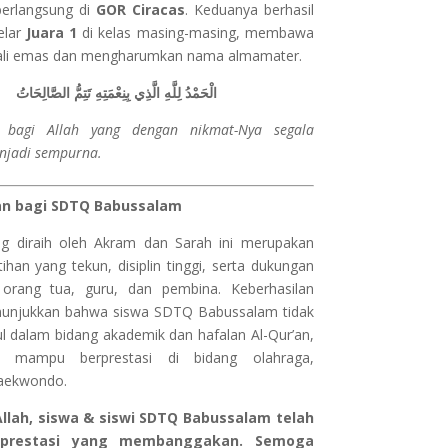
erlangsung di
GOR Ciracas
. Keduanya berhasil
lar
Juara 1
di kelas masing-masing, membawa
ali emas dan mengharumkan nama almamater.
الْحَمْدُ لِلَّهِ الَّذِي بِنِعْمَتِهِ تَتِمُّ الصَّالِحَاتُ
i bagi Allah yang dengan nikmat-Nya segala
njadi sempurna.
n bagi SDTQ Babussalam
ng diraih oleh Akram dan Sarah ini merupakan
tihan yang tekun, disiplin tinggi, serta dukungan
 orang tua, guru, dan pembina. Keberhasilan
unjukkan bahwa siswa SDTQ Babussalam tidak
l dalam bidang akademik dan hafalan Al-Qur’an,
a mampu berprestasi di bidang olahraga,
taekwondo.
 Allah, siswa & siswi SDTQ Babussalam telah
 prestasi yang membanggakan. Semoga