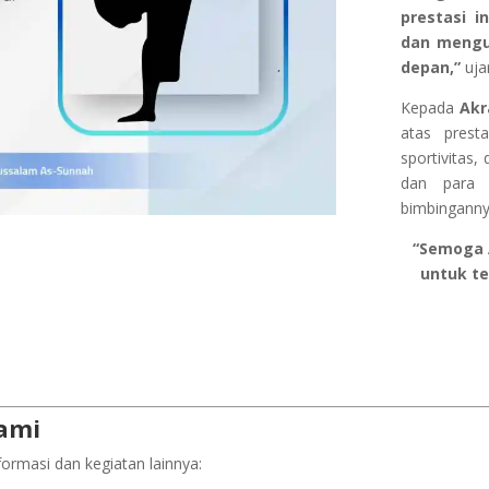
prestasi i
dan menguk
depan,”
uja
Kepada
Ak
atas presta
sportivitas,
dan para 
bimbingannya
“Semoga 
untuk t
ami
formasi dan kegiatan lainnya: