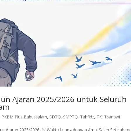
hun Ajaran 2025/2026 untuk Seluruh
lam
,
PKBM Plus Babussalam
,
SDTQ
,
SMPTQ
,
Tahfidz
,
TK
,
Tsanawi
n Ajaran 2025/2026: Isi Waktu Luang dengan Amal Saleh Setelah mel