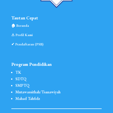
Tautan Cepat
🏠︎ Beranda
⚠︎ Profil Kami
✔ Pendaftaran (PSB)
Program Pendidikan
TK
SDTQ
SMPTQ
Mutawassithah/Tsanawiyah
Mahad Tahfidz