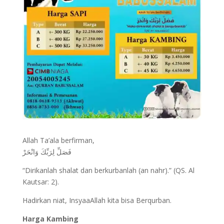
Allah Ta’ala berfirman,
فَصَلِّ لِرَبِّكَ وَانْحَرْ
“Dirikanlah shalat dan berkurbanlah (an nahr).”
(QS. Al
Kautsar: 2).
Hadirkan niat, InsyaaAllah kita bisa Berqurban.
Harga Kambing