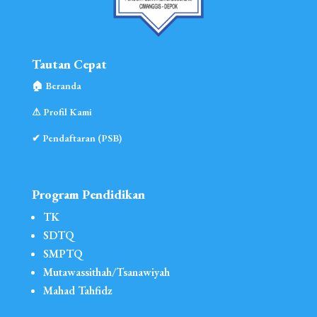
Tautan Cepat
🏠︎ Beranda
⚠︎ Profil Kami
✔ Pendaftaran (PSB)
Program Pendidikan
TK
SDTQ
SMPTQ
Mutawassithah/Tsanawiyah
Mahad Tahfidz