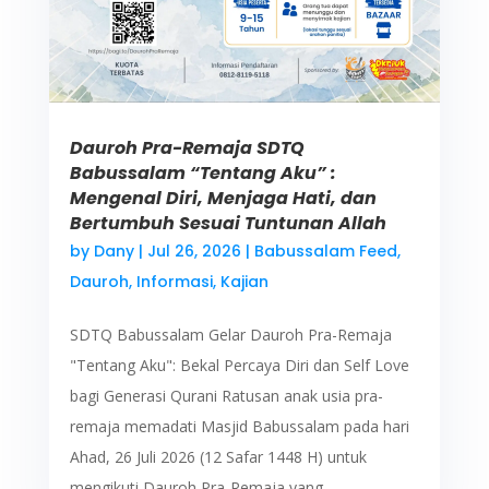
Dauroh Pra-Remaja SDTQ
Babussalam “Tentang Aku” :
Mengenal Diri, Menjaga Hati, dan
Bertumbuh Sesuai Tuntunan Allah
by
Dany
|
Jul 26, 2026
|
Babussalam Feed
,
Dauroh
,
Informasi
,
Kajian
SDTQ Babussalam Gelar Dauroh Pra-Remaja
"Tentang Aku": Bekal Percaya Diri dan Self Love
bagi Generasi Qurani Ratusan anak usia pra-
remaja memadati Masjid Babussalam pada hari
Ahad, 26 Juli 2026 (12 Safar 1448 H) untuk
mengikuti Dauroh Pra-Remaja yang