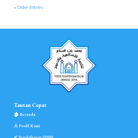
« Older Entries
Tautan Cepat
🏠︎ Beranda
⚠︎ Profil Kami
✔ Pendaftaran (PSB)