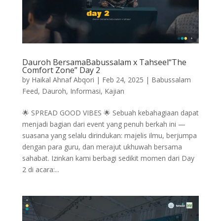
Dauroh BersamaBabussalam x Tahseel“The
Comfort Zone” Day 2
by
Haikal Ahnaf Abqori
|
Feb 24, 2025
|
Babussalam
Feed
,
Dauroh
,
Informasi
,
Kajian
🌟 SPREAD GOOD VIBES 🌟 Sebuah kebahagiaan dapat
menjadi bagian dari event yang penuh berkah ini —
suasana yang selalu dirindukan: majelis ilmu, berjumpa
dengan para guru, dan merajut ukhuwah bersama
sahabat. Izinkan kami berbagi sedikit momen dari Day
2 di acara:...