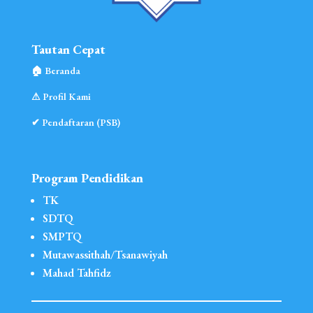
Tautan Cepat
🏠︎ Beranda
⚠︎ Profil Kami
✔ Pendaftaran (PSB)
Program Pendidikan
TK
SDTQ
SMPTQ
Mutawassithah/Tsanawiyah
Mahad Tahfidz