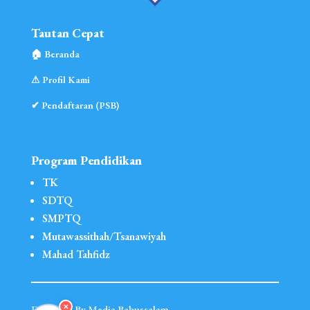
Tautan Cepat
🏠︎ Beranda
⚠︎ Profil Kami
✔ Pendaftaran (PSB)
Program Pendidikan
TK
SDTQ
SMPTQ
Mutawassithah/Tsanawiyah
Mahad Tahfidz
✕
Designed By Media Babussalam