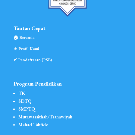
Tautan Cepat
🏠︎ Beranda
⚠︎ Profil Kami
✔ Pendaftaran (PSB)
Program Pendidikan
TK
SDTQ
SMPTQ
Mutawassithah/Tsanawiyah
Mahad Tahfidz