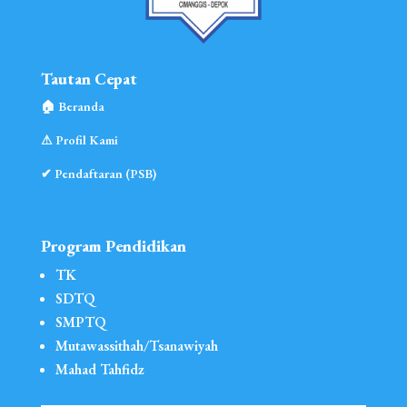
Tautan Cepat
🏠︎ Beranda
⚠︎ Profil Kami
✔ Pendaftaran (PSB)
Program Pendidikan
TK
SDTQ
SMPTQ
Mutawassithah/Tsanawiyah
Mahad Tahfidz