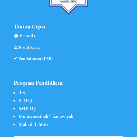
Tautan Cepat
🏠︎ Beranda
⚠︎ Profil Kami
✔ Pendaftaran (PSB)
Program Pendidikan
TK
SDTQ
SMPTQ
Mutawassithah/Tsanawiyah
Mahad Tahfidz