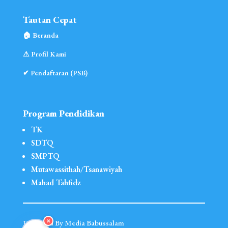
Tautan Cepat
🏠︎ Beranda
⚠︎ Profil Kami
✔ Pendaftaran (PSB)
Program Pendidikan
TK
SDTQ
SMPTQ
Mutawassithah/Tsanawiyah
Mahad Tahfidz
✕
Designed By Media Babussalam